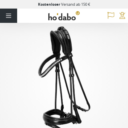
Kostenloser
Versand ab 150 €