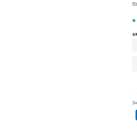
Pr
G
Si