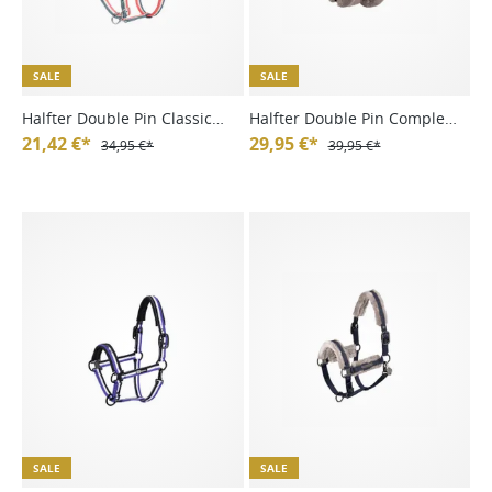
SALE
SALE
Halfter Double Pin Classic
Halfter Double Pin Complete
Sports FS25
21,42 €*
Fauxfur Platinum HW24
29,95 €*
34,95 €*
39,95 €*
SALE
SALE