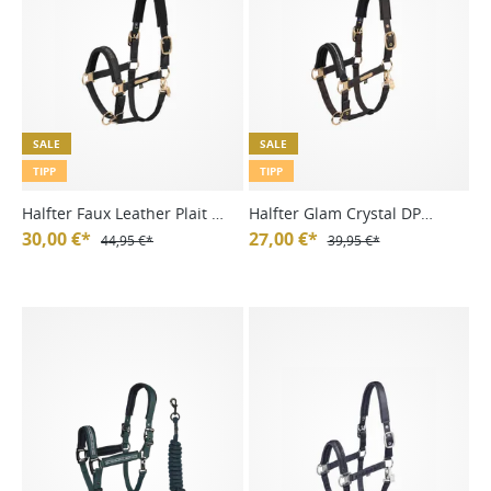
SALE
SALE
TIPP
TIPP
Halfter Faux Leather Plait DP
Halfter Glam Crystal DP
Heritage 24/25
30,00 €*
Heritage 24/25
27,00 €*
44,95 €*
39,95 €*