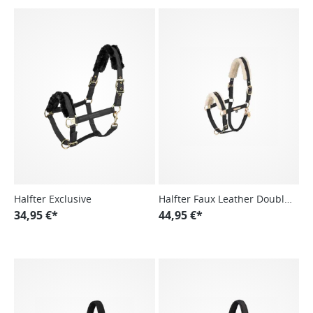
Halfter Exclusive
Halfter Faux Leather Double
34,95 €*
Pin F Heritage 24/25
44,95 €*