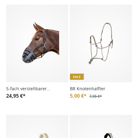
SALE
5-fach verstellbarer
BR Knotenhalfter
Freßschutz, schwarz, WB
24,95 €*
5,00 €*
7,95 €*