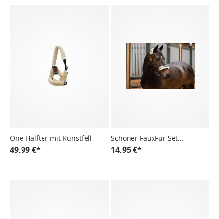
One Halfter mit Kunstfell
Schoner FauxFur Set
49,99 €*
Elegance
14,95 €*