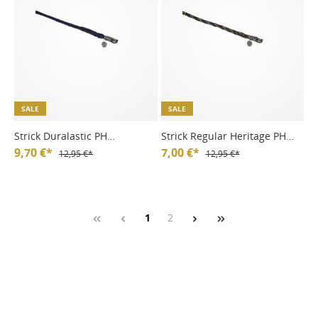
SALE
SALE
Strick Duralastic PH
Strick Regular Heritage PH
Platinum HW24
9,70 €*
Platinum HW24
7,00 €*
12,95 €*
12,95 €*
1
2