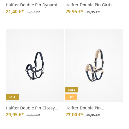
Halfter Double Pin Dynamic
Halfter Double Pin Girth
FS24
21,40 €*
Faucfur Platinum HW24
29,95 €*
32,95 €*
39,95 €*
SALE
SALE
TIPP
Halfter Double Pin Glossy
Halfter Double Pin
Crystal Platinum HW24
29,95 €*
Teddyfleece Heritage 24/25
27,00 €*
39,95 €*
39,95 €*