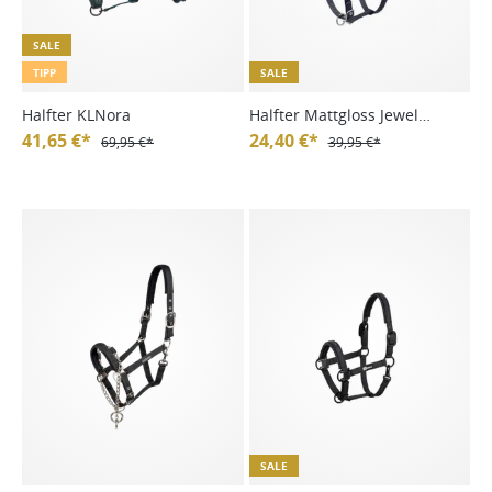
SALE
TIPP
SALE
Halfter KLNora
Halfter Mattgloss Jewel
41,65 €*
Classic Sports FS25
24,40 €*
69,95 €*
39,95 €*
SALE