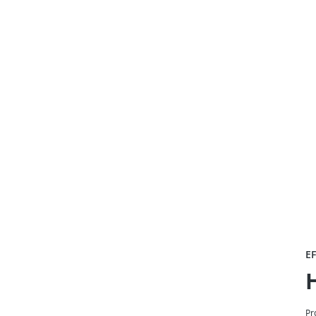
E
H
Pr