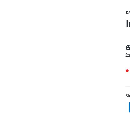
K
6
Pr
Si