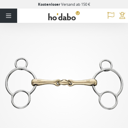
Kostenloser
Versand ab 150 €