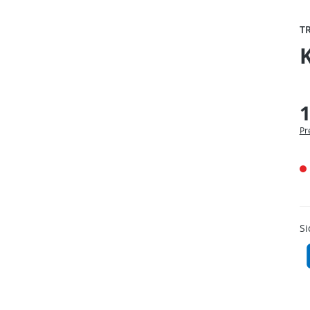
T
1
Pr
Si