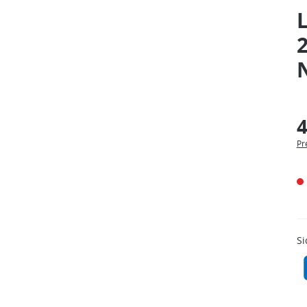
L
2
4
Pr
Si