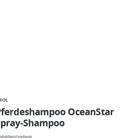
FFOL
Pferdeshampoo OceanStar
Spray-Shampoo
oduktbeschreibung