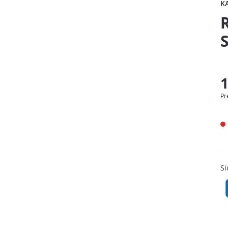
K
S
1
Pr
Si