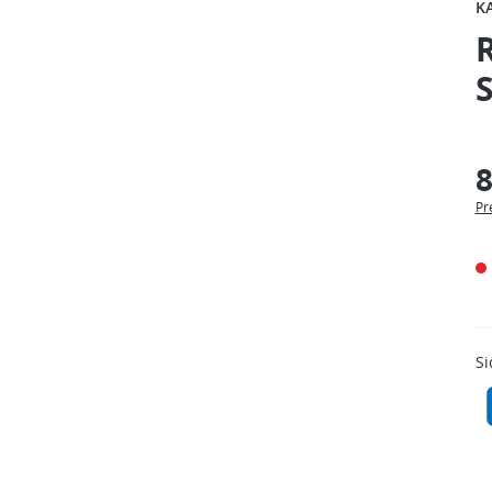
K
S
8
Pr
Si