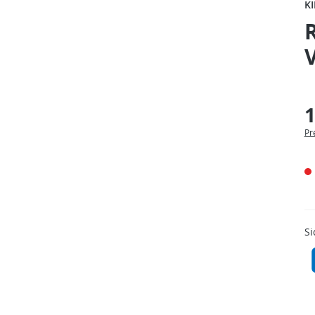
K
V
1
Pr
Si