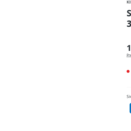
K
S
1
Pr
Si