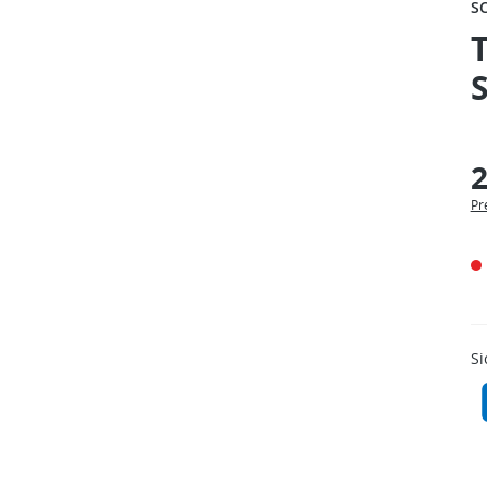
S
T
2
Pr
Si