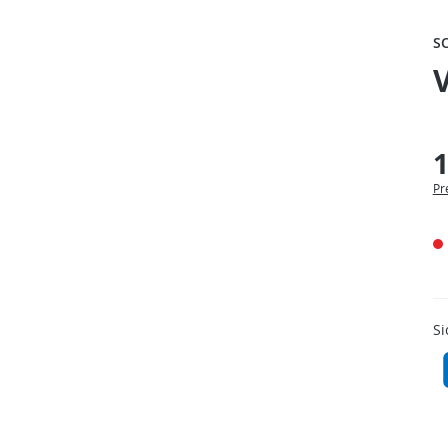
S
V
1
Pr
Si